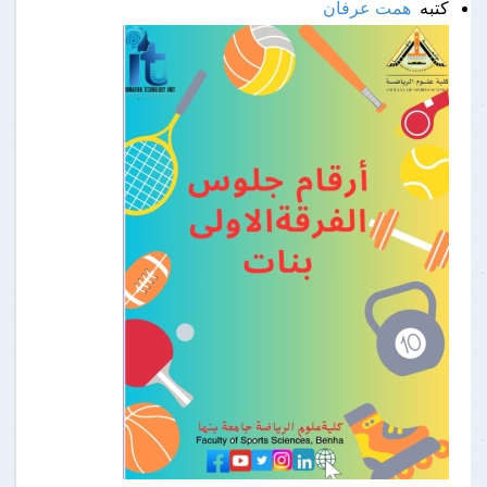
كتبه
همت عرفان