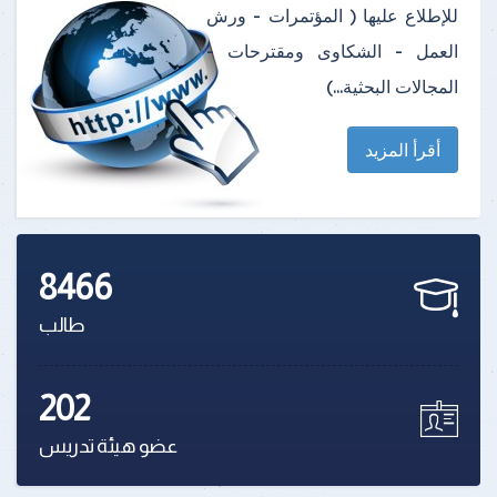
للإطلاع عليها ( المؤتمرات - ورش
العمل - الشكاوى ومقترحات -
المجالات البحثية...)
أقرأ المزيد
8466
طالب
202
عضو هيئة تدريس