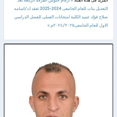
التعديل بنات للعام الجامعى 2024-2025
تفقد ا.د/اسامه
صلاح فؤاد عميد الكلية امتحانات العملى للفصل الدراسي
الاول للعام الجامعى٢٠٢٤/٢٠٢٥م »