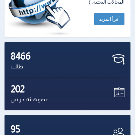
المجالات البحثية...)
أقرأ المزيد
8466
طالب
202
عضو هيئة تدريس
95