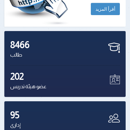
أقرأ المزيد
8466
طالب
202
عضو هيئة تدريس
95
إدارى