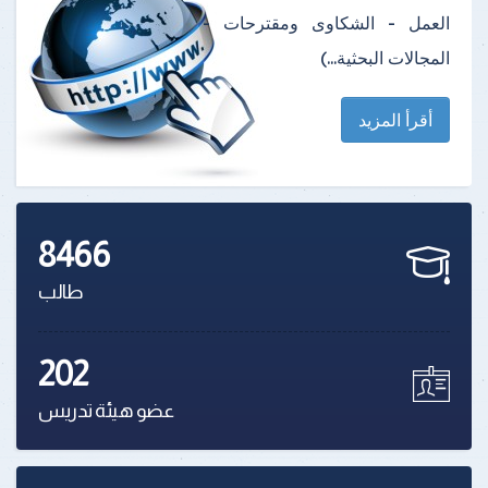
العمل - الشكاوى ومقترحات -
المجالات البحثية...)
أقرأ المزيد
8466
طالب
202
عضو هيئة تدريس