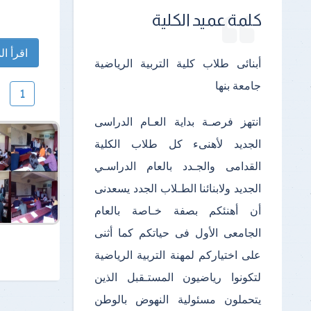
كلمة عميد الكلية
اقرأ الم
أبنائى طلاب كلية التربية الرياضية
جامعة بنها
1
انتهز فرصـة بداية العـام الدراسى
الجديد لأهنىء كل طلاب الكلية
القدامى والجـدد بالعام الدراسـي
الجديد ولابنائنا الطـلاب الجدد يسعدنى
أن أهنئكم بصفة خـاصة بالعام
الجامعى الأول فى حياتكم كما أثنى
على اختياركم لمهنة التربية الرياضية
لتكونوا رياضيون المستـقبل الذين
يتحملون مسئولية النهوض بالوطن