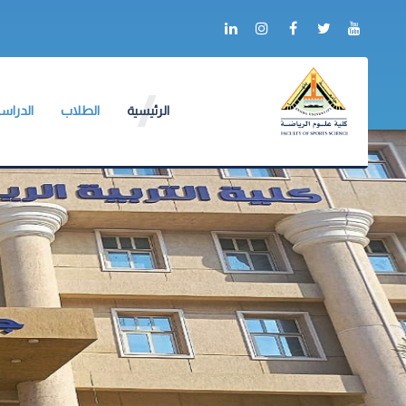
الرئيسية
الطلاب
الدراسا
عن الكلية
وكيل الكلية
وكيل الك
أعلام الكلية
لائحة طلاب البكالو
لائحة ال
التدريب
الجداول الدراسية
دليل ال
ألبوم الصور
جداول الإمتحانات
آليات ا
شكاوى ومقترحات
الكنترولات
البرامج 
خدمات الكترونية
أرقام الجلوس
الإرشاد 
العلاقات الدولية
أماكن اللجان
ميثاق أ
نماذج الإجابات