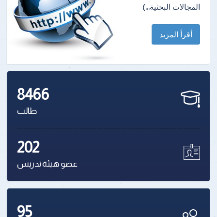
المجالات البحثية...)
أقرأ المزيد
8466
طالب
202
عضو هيئة تدريس
95