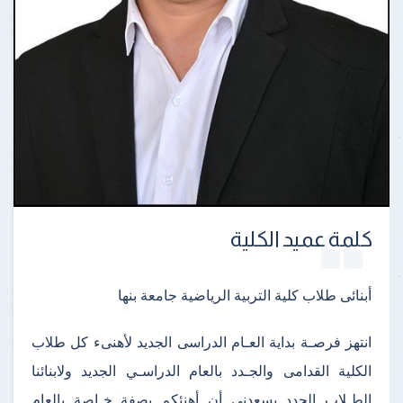
كلمة عميد الكلية
أبنائى طلاب كلية التربية الرياضية جامعة بنها
انتهز فرصـة بداية العـام الدراسى الجديد لأهنىء كل طلاب
الكلية القدامى والجـدد بالعام الدراسـي الجديد ولابنائنا
الطـلاب الجدد يسعدنى أن أهنئكم بصفة خـاصة بالعام