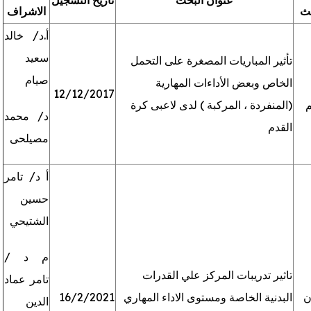
حث
الاشراف
دليل الطالب
أ.د/ خالد
سعيد
تأثير المباريات المصغرة على التحمل
صيام
الخاص وبعض الأداءات المهارية
12/12/2017
م
(المنفردة ، المركبة ) لدى لاعبى كرة
د/ محمد
القدم
مصيلحى
أ د/ تامر
حسين
الشتيحي
م د /
تاثير تدريبات المركز علي القدرات
تامر عماد
ن
البدنية الخاصة ومستوى الاداء المهاري
16/2/2021
الدين