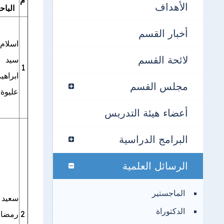
الأهداف
البا
نتائج الامتحانات
أخبار القسم
اسلام
لائحة القسم
سيد
1
ابراهي
مجلس القسم
عليوة
أعضاء هيئة التدريس
البرامج الدراسية
الرسائل العلمية
الماجستير
سعيد
الدكتوراة
2
رمضا