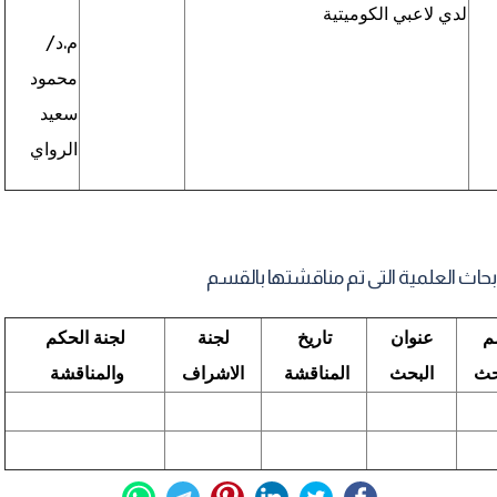
ي
لدي لاعبي الكوميتية
م.د/
محمود
سعيد
الرواي
أبحاث العلمية التى تم مناقشتها بالقسم
م
عنوان
تاريخ
لجنة
لجنة الحكم
حث
البحث
المناقشة
الاشراف
والمناقشة