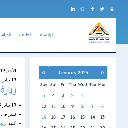
الرئيسية
الطلاب
الدراسا
عن الكلية
وكيل الكلية
وكيل الك
أعلام الكلية
لائحة طلاب البكالو
لائحة ال
التدريب
الجداول الدراسية
دليل ال
«
»
الأحد, 19 يناير 2025
January 2025
ألبوم الصور
جداول الإمتحانات
آليات ا
19
يناير
Sun
Sat
Fri
Thu
Wed
Tue
Mon
زيارة
شكاوى ومقترحات
الكنترولات
البرامج 
5
4
3
2
1
خدمات الكترونية
أرقام الجلوس
الإرشاد 
19 يناير 2025 |
12
11
10
9
8
7
6
العلاقات الدولية
أماكن اللجان
ميثاق أ
نشر فى
19
18
17
16
15
14
13
نماذج الإجابات
كتبه
ريه
26
25
24
23
22
21
20