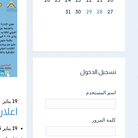
نتائج الامتحانات
31
30
29
28
27
تسجيل الدخول
اسم المستخدم
19
يناير
اعلا
كلمة المرور
19 يناير 2025 |
نشر فى