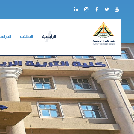
الرئيسية
الطلاب
الدراسا
عن الكلية
وكيل الكلية
وكيل الك
أعلام الكلية
لائحة طلاب البكالو
لائحة ال
التدريب
الجداول الدراسية
دليل ال
ألبوم الصور
جداول الإمتحانات
آليات ا
شكاوى ومقترحات
الكنترولات
البرامج 
خدمات الكترونية
أرقام الجلوس
الإرشاد 
العلاقات الدولية
أماكن اللجان
ميثاق أ
نماذج الإجابات