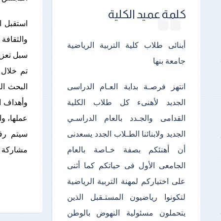
كلمة عميد الكلية
استقبل ا
والثقافة 
أبنائى طلاب كلية التربية الرياضية
سبل تعزي
جامعة بنها
تم خلال 
انتهز فرصـة بداية العـام الدراسى
وأهداف ا
الجديد لأهنىء كل طلاب الكلية
عملها، وا
القدامى والجـدد بالعام الدراسـي
سيتم رفع
الجديد ولابنائنا الطـلاب الجدد يسعدنى
مشاركة ا
أن أهنئكم بصفة خـاصة بالعام
الجامعى الأول فى حياتكم كما أثنى
على اختياركم لمهنة التربية الرياضية
لتكونوا رياضيون المستـقبل الذين
يتحملون مسئولية النهوض بالوطن