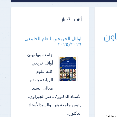
أهم الأخبار
اون
اوائل الخريجين للعام الجامعى
٢٠٢٥/٢٠٢٦
جامعة بنها تهنئ
أوائل خريجي
كلية علوم
الرياضة ​يتقدم
معالى السيد
الأستاذ الدكتور/ ناصر الجيزاوي،
رئيس جامعة بنها، والسيدالأستاذ
الدكتور…
 بحثية