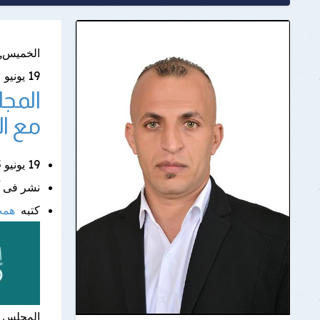
الخميس, 19 يونيو 025
19
يونيو
المجل
مع ا
19 يونيو 2025 |
نشر فى
كتبه
همت
المجلس ا