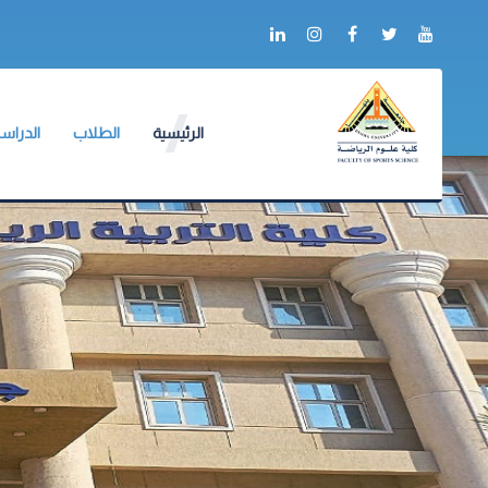
الرئيسية
الطلاب
الدراسا
عن الكلية
وكيل الكلية
وكيل الك
أعلام الكلية
لائحة طلاب البكالو
لائحة ال
التدريب
الجداول الدراسية
دليل ال
ألبوم الصور
جداول الإمتحانات
آليات ا
شكاوى ومقترحات
الكنترولات
البرامج 
خدمات الكترونية
أرقام الجلوس
الإرشاد 
العلاقات الدولية
أماكن اللجان
ميثاق أ
نماذج الإجابات