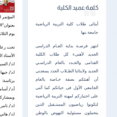
كلمة عميد الكلية
المؤتمر ا
أبنائى طلاب كلية التربية الرياضية
بعنوان"ا
جامعة بنها
يوم الثلاثاء الم
انتهز فرصـة بداية العـام الدراسى
تحت رعاي
الجديد لأهنىء كل طلاب الكلية
الأستاذ ا
القدامى والجـدد بالعام الدراسـي
ا.د/ السي
الجديد ولابنائنا الطـلاب الجدد يسعدنى
ا.د/ جيها
أن أهنئكم بصفة خـاصة بالعام
برئاسة:
الجامعى الأول فى حياتكم كما أثنى
أ.د/ أسام
على اختياركم لمهنة التربية الرياضية
وبمشاركة 
لتكونوا رياضيون المستـقبل الذين
ا.د/ تامر
يتحملون مسئولية النهوض بالوطن
ا.د/ هاني