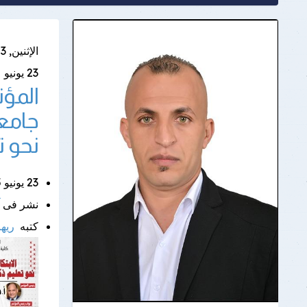
الإثنين, 23 يونيو 2025
23
يونيو
المؤت
جامعة
نحو 
23 يونيو 2025 |
نشر فى
كتبه
ريه