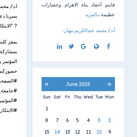
فانتم أحفاد بناة الاهرام وحضارات
ا.د/ محمد
عظيمة ...
المزيد
يسرنا دعو
? "الابت
أ.د/ محمد عبدالكريم نبهان
بمقر كلية
بمشاركة 
المؤتمر ي
حضوركم يش
#الصفحة
»
«
June 2025
#جامعة_ب
Sun
Sat
Fri
Thu
Wed
Tue
Mon
#المؤتمر
1
#الابتكا
8
7
6
5
4
3
2
15
14
13
12
11
10
9