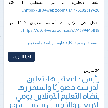
اللغة الانجليزية د. مي مصطفي 1 -2م
https://us04web.zoom.us/j/75182619420...
مدخل في الإدارة د. أسامة سعودي 9-10 ص
https://us04web.zoom.us/j/74399445818...
الصفحةالرسمية لكلية علوم الرياضة جامعة بنها
اقرأ المزيد...
24
مارس
رئيس جامعة بنها : تعليق
الدراسة حضوريًا واستمرارها
بنظام التعليم الأونلاين يومي
الأربعاء والخميس بسبب سوء