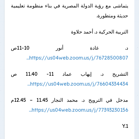
يتماشى مع رؤية الدولة المصرية في بناء منظومة تعليمية
حديثة ومتطورة.
التربية الحركية د. أحمد حلاوة
د. غادة أنور 10-11ص
https://us04web.zoom.us/j/76728500807...
التشريح د. إيهاب عماد 11- 11.40 ص
https://us04web.zoom.us/j/76604334434...
مدخل في الترويح د. محمد النجار 11.45 – 12.45م
https://us04web.zoom.us/j/77393230156...
Y.1