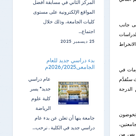
المركز الثاني في مسابقة أفضل
المواقع الإلكترونية على مستوى
كليات الجامعة، وذلك خلال
لى جانب
اجتماع…
لدراسات
25 ديسمبر 2025
 الانخراط
بدء دراسي جديد للعام
الجامعى2026/2025م
ومات في
عام دراسي
ستُقدَّم
جديد* يسر
 الدرجة
كلية علوم
الرياضة
وتخوضون
جامعة بنها أن تعلن عن بدء عام
امعتين،
دراسي جديد في الكلية . نرحب…
ريس من