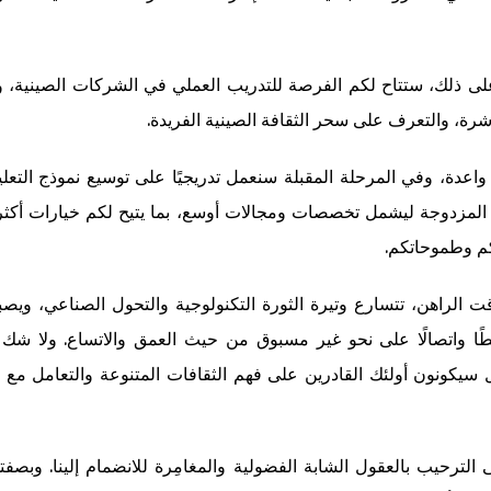
لى ذلك، ستتاح لكم الفرصة للتدريب العملي في الشركات الصينية، 
رة، والتعرف على سحر الثقافة الصينية الفريدة.
ة واعدة، وفي المرحلة المقبلة سنعمل تدريجيًا على توسيع نموذج التعل
المزدوجة ليشمل تخصصات ومجالات أوسع، بما يتيح لكم خيارات أكثر
كم وطموحاتكم.
ت الراهن، تتسارع وتيرة الثورة التكنولوجية والتحول الصناعي، ويصبح
بطًا واتصالًا على نحو غير مسبوق من حيث العمق والاتساع. ولا شك 
 سيكونون أولئك القادرين على فهم الثقافات المتنوعة والتعامل مع ا
ى الترحيب بالعقول الشابة الفضولية والمغامِرة للانضمام إلينا. وبص