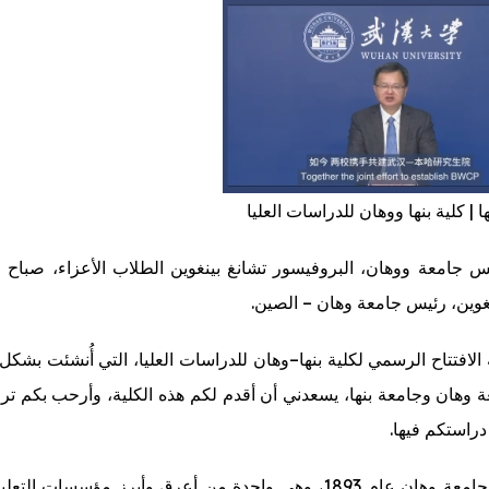
دليل الطالب
ا | كلية بنها ووهان للدراسات العليا
س جامعة ووهان، البروفيسور تشانغ بينغوين الطلاب الأعزاء، صباح الخ
نغوين، رئيس جامعة وهان – الصين.
 الافتتاح الرسمي لكلية بنها–وهان للدراسات العليا، التي أُنشئت بش
 وهان وجامعة بنها، يسعدني أن أقدم لكم هذه الكلية، وأرحب بكم ترحيب
دراستكم فيها.
تأسست جامعة وهان عام 1893، وهي واحدة من أعرق وأبرز مؤسسات الت