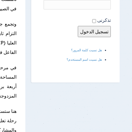
في الصين،
تذكرنى
وتجمع جا
التزام ث
هل نسيت كلمة المرور؟
الفاعل في
هل نسيت اسم المستخدم؟
في مرحلت
المساحة و
أربعة بر
المزدوجة
هنا ستست
رحلة تعل
والمشار