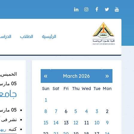
الرئيسية
الطلاب
الدراسا
عن الكلية
وكيل الكلية
وكيل الك
أعلام الكلية
لائحة طلاب البكالو
لائحة ال
التدريب
الجداول الدراسية
دليل ال
«
»
الخميس, 05 مارس 026
March 2026
ألبوم الصور
جداول الإمتحانات
آليات ا
05
مارس
Sun
Sat
Fri
Thu
Wed
Tue
Mon
جامعة
شكاوى ومقترحات
الكنترولات
البرامج 
1
خدمات الكترونية
أرقام الجلوس
الإرشاد 
05 مارس 2026 |
8
7
6
5
4
3
2
العلاقات الدولية
أماكن اللجان
ميثاق أ
نشر فى
15
14
13
12
11
10
9
نماذج الإجابات
كتبه
ريه
22
21
20
19
18
17
16