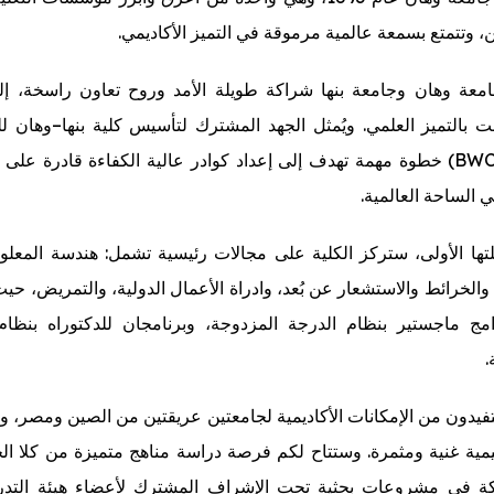
 وتتمتع بسمعة عالمية مرموقة في التميز الأكاديمي.
معة وهان وجامعة بنها شراكة طويلة الأمد وروح تعاون راسخة، إ
ابت بالتميز العلمي. ويُمثل الجهد المشترك لتأسيس كلية بنها–وهان ل
العليا (BWCP) خطوة مهمة تهدف إلى إعداد كوادر عالية الكفاءة قادرة على
 الساحة العالمية.
ها الأولى، ستركز الكلية على مجالات رئيسية تشمل: هندسة المعل
الخرائط والاستشعار عن بُعد، وادراة الأعمال الدولية، والتمريض، حيث 
امج ماجستير بنظام الدرجة المزدوجة، وبرنامجان للدكتوراه بنظام
.
فيدون من الإمكانات الأكاديمية لجامعتين عريقتين من الصين ومصر، 
يمية غنية ومثمرة. وستتاح لكم فرصة دراسة مناهج متميزة من كلا الج
كة في مشروعات بحثية تحت الإشراف المشترك لأعضاء هيئة التد