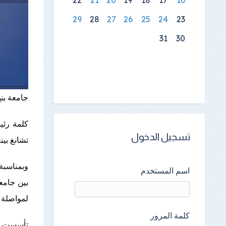
نتائج الامتحانات
29
28
27
26
25
24
23
31
30
جامعة بنه
كلمة رئي
تسجيل الدخول
تشانغ بي
وبمناسبة
اسم المستخدم
بين جامعة
لمواصلة 
كلمة المرور