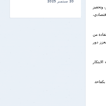
20 سبتمبر 2025
، وتحفيز
قتصادي،
تفادة من
عزز دور
لابتكار