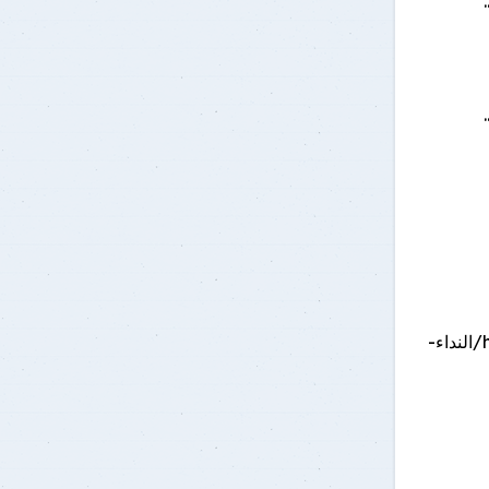
التقديم حتى: 15 أبريل 2026 http://www.asrt.sci.eg/open-calls-ar/النداء-