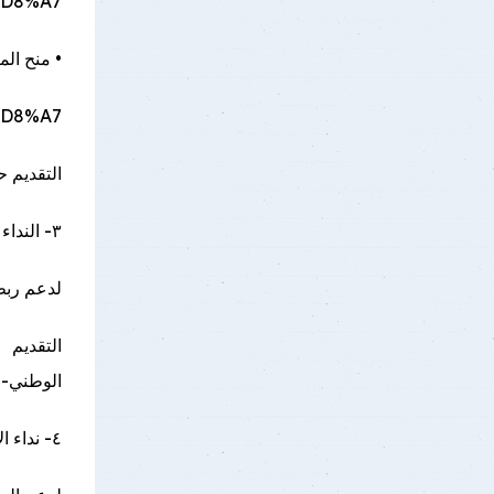
.../...
• منح الماجست
.../...
التقديم حتى: 31 م
٣- النداء الوطني للتكنولوجيا العميقة (NDTC) – 2026
لدعم ربط 
الوطني-للتكن
٤- نداء الابتكار الأخضر (Green Innovation)