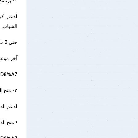
١- برنامج RESPECT – الدورة الثالثة 2026
لدعم كبا
الشباب.
حتى 3 ملايين جنيه – لمدة عامين
آخر موعد: 31 مارس 
.../...
٢- منح الماجستير والدكتوراه – Step By Step (Cycle 2) | GROWTH 2026
لدعم الدر
• منح الدكتورا