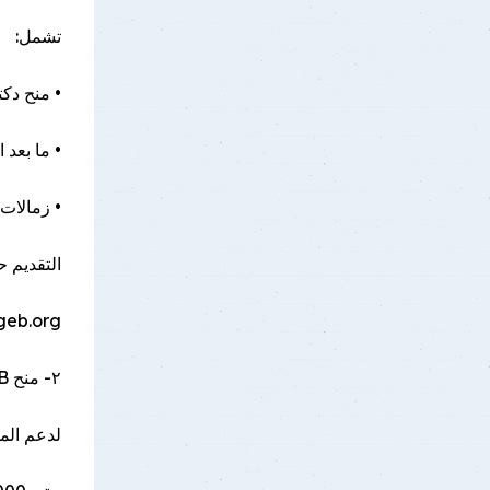
تشمل:
• منح دكت
• ما بعد ا
• زمالات
التقديم حتي: 31 م
geb.org
٢- منح ICGEB – الأمن الحيوي (BIO-GUARD)
لدعم المخ