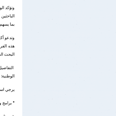
وتؤكد الو
الباحثين
بما يسهم 
وتدعو أكا
هذه الفر
البحث ال
التفاصيل
الوطنية:
يرجي استخدام متصفح le Chrome
* برامج 