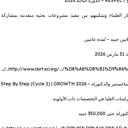
ر العلماء وتمكينهم من تنفيذ مشروعات بحثية متقدمة بمشاركة ا
2026
http://www.asrt.sci.eg/.../%D8%A8%D8%B1%D9%86%D8%A7
اسات العليا في التخصصات ذات الأولوية.
ه: حتى 350,000 جنيه