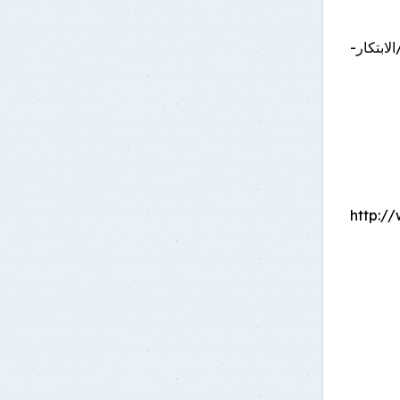
يم حتى: 14 أبريل 2026 http://www.asrt.sci.eg/open-calls-ar/الابتكار-
http://www-