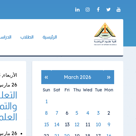
الرئيسية
الطلاب
الدراسا
عن الكلية
وكيل الكلية
وكيل الك
أعلام الكلية
لائحة طلاب البكالو
لائحة ال
التدريب
الجداول الدراسية
دليل ال
«
»
الأربعاء, 25 مارس 2026
March 2026
ألبوم الصور
جداول الإمتحانات
آليات ا
26
مارس
Sun
Sat
Fri
Thu
Wed
Tue
Mon
التعل
شكاوى ومقترحات
الكنترولات
البرامج 
1
والتم
خدمات الكترونية
أرقام الجلوس
الإرشاد 
8
7
6
5
4
3
2
العل
العلاقات الدولية
أماكن اللجان
ميثاق أ
15
14
13
12
11
10
9
نماذج الإجابات
26 مارس 2026 |
22
21
20
19
18
17
16