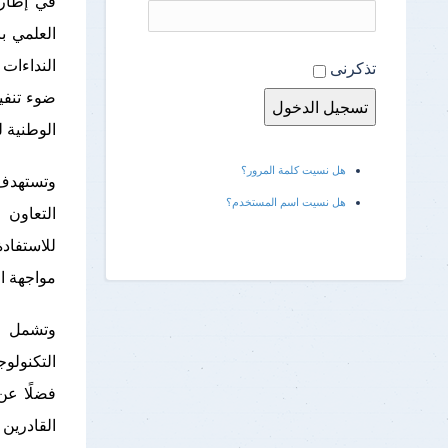
في إطار 
العلمي ب
تذكرنى
ضوء تنفيذ
الوطنية لل
هل نسيت كلمة المرور؟
وتستهدف 
هل نسيت اسم المستخدم؟
التعاون 
للاستفاد
مواجهة ال
وتشمل ال
التكنولو
فضلًا عن
القادرين ع