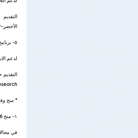
لدعم الحل
الأخضر-green-innovation/?lang=ar
٥- برنامج PRISM – 2026
لدعم الاب
search.../
* منح وف
١- منح ICGEB – 2026
في مجالات