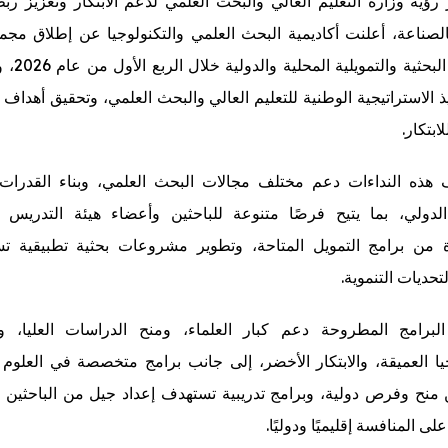
رؤية وزارة التعليم العالي والبحث العلمي لدعم الابتكار وتعزيز رب
الصناعة، أعلنت أكاديمية البحث العلمي والتكنولوجيا عن إطلاق مج
النداءات البحثية 
 الاستراتيجية الوطنية للتعليم العالي والبحث العلمي، وتحقيق أهداف
ابتكار.
هذه النداءات دعم مختلف مجالات البحث العلمي، وبناء القدرات،
الدولي، بما يتيح فرصًا متنوعة للباحثين وأعضاء هيئة التدريس 
ة من برامج التمويل المتاحة، وتطوير مشروعات بحثية تطبيقية 
تحديات التنموية.
برامج المطروحة دعم كبار العلماء، ومنح الدراسات العليا، و
جيا العميقة، والابتكار الأخضر، إلى جانب برامج متخصصة في العلوم 
 منح وفرص دولية، وبرامج تدريبية تستهدف إعداد جيل من الباحثين ا
لى المنافسة إقليميًا ودوليًا.