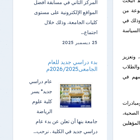
ط البحث
المركز الثاني في مسابقة أفضل
موعة من
المواقع الإلكترونية على مستوى
والتمويلية المحلية والدولية خلال الربع الأول من عام 2026، وذلك في
كليات الجامعة، وذلك خلال
 السياسة
اجتماع…
25 ديسمبر 2025
 وتعزيز
بدء دراسي جديد للعام
والطلاب
الجامعى2026/2025م
تسهم في
عام دراسي
جديد* يسر
كلية علوم
مبادرات
الرياضة
الصحية،
جامعة بنها أن تعلن عن بدء عام
لمؤهلين
دراسي جديد في الكلية . نرحب…