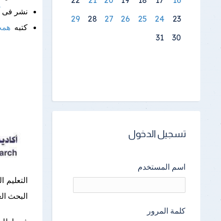
نتائج الامتحانات
نشر فى
29
28
27
26
25
24
23
كتبه
همت
31
30
تسجيل الدخول
اسم المستخدم
التعليم ا
البحث ال
كلمة المرور